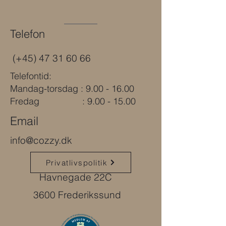
forståeligt, vil dine kunder stole på dig
og gerne købe ved dig.
Telefon
(+45)
47 31 60 66
Telefontid:
Mandag-torsdag : 9.00 - 16.00
Fredag : 9.00 - 15.00
Email
info@cozzy.dk
Privatlivspolitik
Havnegade 22C
3600 Frederikssund