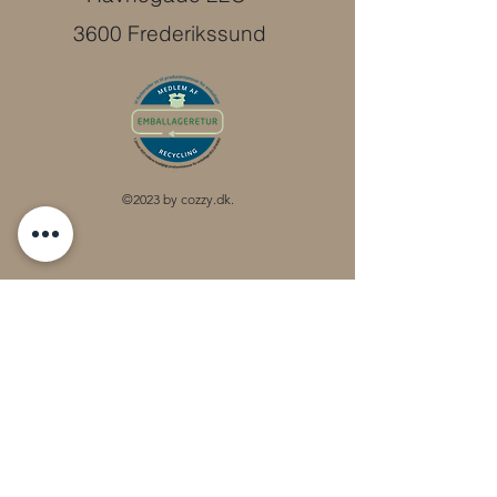
3600 Frederikssund
©2023 by cozzy.dk.