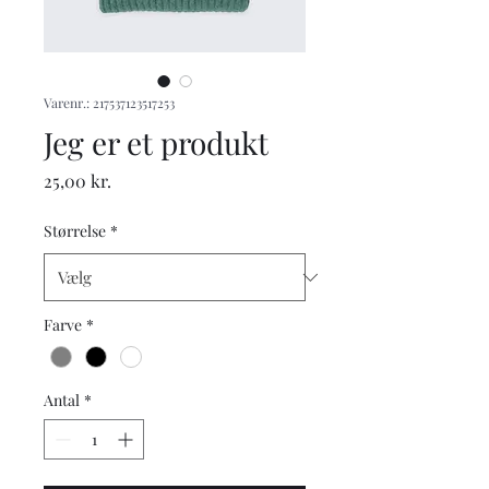
Varenr.: 217537123517253
Jeg er et produkt
Pris
25,00 kr.
Størrelse
*
Farve
*
Antal
*